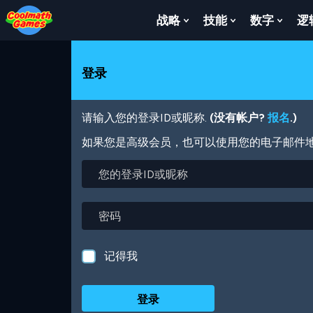
Skip
Skip
Skip
Skip
跳
to
to
to
to
转
战略
技能
数字
逻
Show
Show
Show
Top
Navigation
Main
Footer
到
Submenu
Submenu
Subm
of
Content
主
For
For
For
Page
要
战
技
数
登录
内
略
能
字
容
请输入您的登录ID或昵称.
(没有帐户?
报名
.)
如果您是高级会员，也可以使用您的电子邮件
您
的
登
录
密
ID
码
或
昵
记得我
称