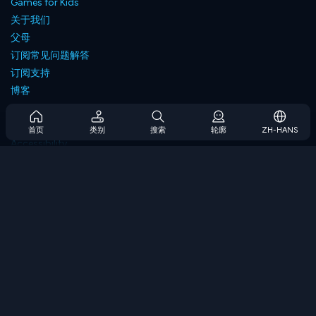
Games for Kids
关于我们
父母
订阅常见问题解答
订阅支持
博客
Developers
联系我们
首页
类别
搜索
轮廓
ZH-HANS
Accessibility
浏览游戏
策略游戏
技能游戏
数字游戏
逻辑游戏
内存游戏
经典游戏
科学游戏
地理游戏