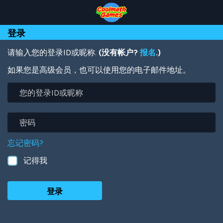
Skip
Skip
Skip
Skip
跳
to
to
to
to
转
Top
Navigation
Main
Footer
到
登录
of
Content
主
Page
要
内
请输入您的登录ID或昵称.
(没有帐户?
报名
.)
容
如果您是高级会员，也可以使用您的电子邮件地址。
您
的
登
录
密
ID
码
或
忘记密码?
昵
称
记得我