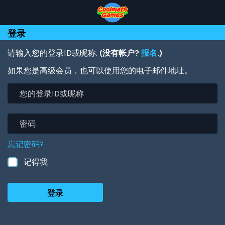
Skip
Skip
Skip
Skip
跳
to
to
to
to
转
Top
Navigation
Main
Footer
到
登录
of
Content
主
Page
要
内
请输入您的登录ID或昵称.
(没有帐户?
报名
.)
容
如果您是高级会员，也可以使用您的电子邮件地址。
您
的
登
录
密
ID
码
或
忘记密码?
昵
称
记得我