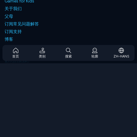
Games for Kids
关于我们
父母
订阅常见问题解答
订阅支持
博客
Developers
联系我们
首页
类别
搜索
轮廓
ZH-HANS
Accessibility
浏览游戏
策略游戏
技能游戏
数字游戏
逻辑游戏
内存游戏
经典游戏
科学游戏
地理游戏