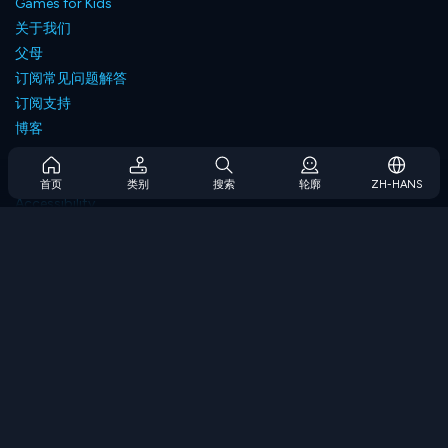
Games for Kids
关于我们
父母
订阅常见问题解答
订阅支持
博客
Developers
联系我们
首页
类别
搜索
轮廓
ZH-HANS
Accessibility
浏览游戏
策略游戏
技能游戏
数字游戏
逻辑游戏
内存游戏
经典游戏
科学游戏
地理游戏