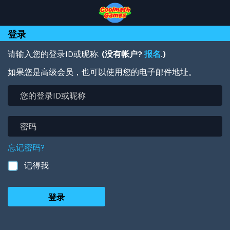
Skip
Skip
Skip
Skip
跳
to
to
to
to
转
Top
Navigation
Main
Footer
到
登录
of
Content
主
Page
要
内
请输入您的登录ID或昵称.
(没有帐户?
报名
.)
容
如果您是高级会员，也可以使用您的电子邮件地址。
您
的
登
录
密
ID
码
或
忘记密码?
昵
称
记得我