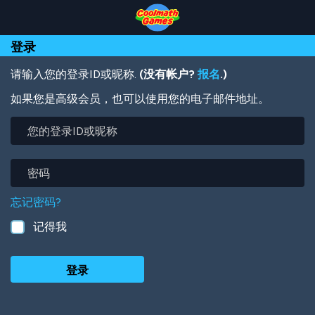
Skip
Skip
Skip
Skip
跳
to
to
to
to
转
Top
Navigation
Main
Footer
到
登录
of
Content
主
Page
要
内
请输入您的登录ID或昵称.
(没有帐户?
报名
.)
容
如果您是高级会员，也可以使用您的电子邮件地址。
您
的
登
录
密
ID
码
或
忘记密码?
昵
称
记得我