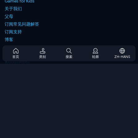
Games for Kids
关于我们
父母
订阅常见问题解答
订阅支持
博客
Developers
联系我们
首页
类别
搜索
轮廓
ZH-HANS
Accessibility
浏览游戏
策略游戏
技能游戏
数字游戏
逻辑游戏
内存游戏
经典游戏
科学游戏
地理游戏