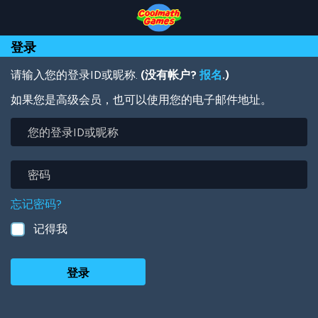
Skip
Skip
Skip
Skip
跳
to
to
to
to
转
Top
Navigation
Main
Footer
到
登录
of
Content
主
Page
要
内
请输入您的登录ID或昵称.
(没有帐户?
报名
.)
容
如果您是高级会员，也可以使用您的电子邮件地址。
您
的
登
录
密
ID
码
或
忘记密码?
昵
称
记得我