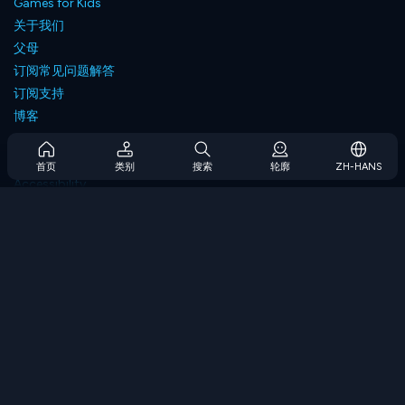
Games for Kids
关于我们
父母
订阅常见问题解答
订阅支持
博客
Developers
联系我们
首页
类别
搜索
轮廓
ZH-HANS
Accessibility
浏览游戏
策略游戏
技能游戏
数字游戏
逻辑游戏
内存游戏
经典游戏
科学游戏
地理游戏