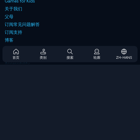
Games for Kids
关于我们
父母
订阅常见问题解答
订阅支持
博客
Developers
联系我们
首页
类别
搜索
轮廓
ZH-HANS
Accessibility
浏览游戏
策略游戏
技能游戏
数字游戏
逻辑游戏
内存游戏
经典游戏
科学游戏
地理游戏