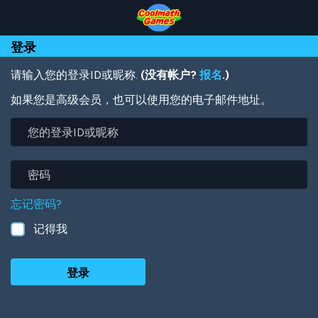
Skip
Skip
Skip
Skip
跳
to
to
to
to
转
Top
Navigation
Main
Footer
到
登录
of
Content
主
Page
要
内
请输入您的登录ID或昵称.
(没有帐户?
报名
.)
容
如果您是高级会员，也可以使用您的电子邮件地址。
您
的
登
录
密
ID
码
或
忘记密码?
昵
称
记得我