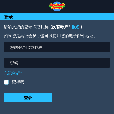
Skip
Skip
Skip
Skip
跳
to
to
to
to
转
Top
Navigation
Main
Footer
到
登录
of
Content
主
Page
要
内
请输入您的登录ID或昵称.
(没有帐户?
报名
.)
容
如果您是高级会员，也可以使用您的电子邮件地址。
您
的
登
录
密
ID
码
或
忘记密码?
昵
称
记得我