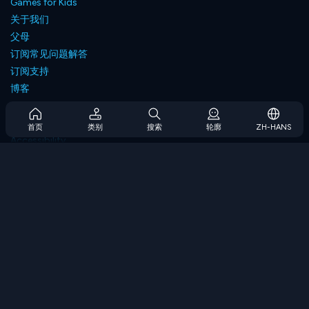
Games for Kids
关于我们
父母
订阅常见问题解答
订阅支持
博客
Developers
联系我们
首页
类别
搜索
轮廓
ZH-HANS
Accessibility
浏览游戏
策略游戏
技能游戏
数字游戏
逻辑游戏
内存游戏
经典游戏
科学游戏
地理游戏