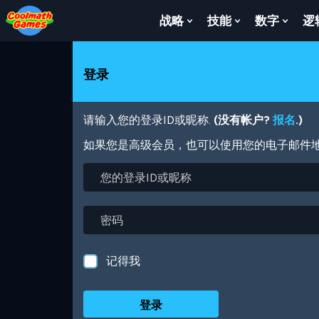
Skip
Skip
Skip
Skip
跳
to
to
to
to
转
战略
技能
数字
逻
Show
Show
Show
Top
Navigation
Main
Footer
到
Submenu
Submenu
Subm
of
Content
主
For
For
For
Page
要
战
技
数
登录
内
略
能
字
容
请输入您的登录ID或昵称.
(没有帐户?
报名
.)
如果您是高级会员，也可以使用您的电子邮件
您
的
登
录
密
ID
码
或
昵
记得我
称