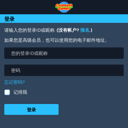
Skip
Skip
Skip
Skip
跳
to
to
to
to
转
Top
Navigation
Main
Footer
到
登录
of
Content
主
Page
要
内
请输入您的登录ID或昵称.
(没有帐户?
报名
.)
容
如果您是高级会员，也可以使用您的电子邮件地址。
您
的
登
录
密
ID
码
或
忘记密码?
昵
称
记得我