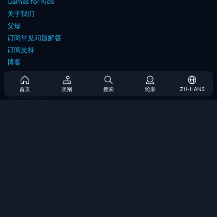
Games for Kids
关于我们
父母
订阅常见问题解答
订阅支持
博客
Developers
联系我们
首页
类别
搜索
轮廓
ZH-HANS
Accessibility
浏览游戏
策略游戏
技能游戏
数字游戏
逻辑游戏
内存游戏
经典游戏
科学游戏
地理游戏