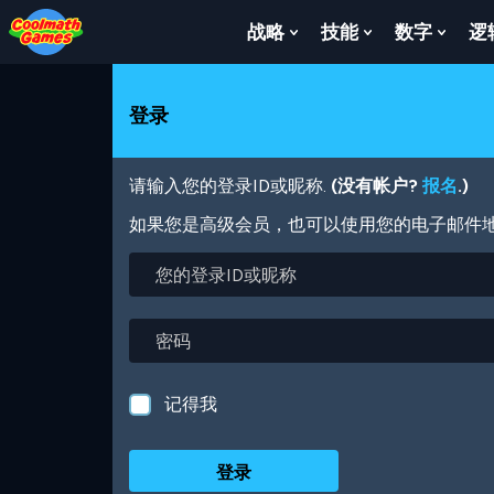
Skip
Skip
Skip
Skip
跳
to
to
to
to
转
战略
技能
数字
逻
Show
Show
Show
Top
Navigation
Main
Footer
到
Submenu
Submenu
Subm
of
Content
主
For
For
For
Page
要
战
技
数
登录
内
略
能
字
容
请输入您的登录ID或昵称.
(没有帐户?
报名
.)
如果您是高级会员，也可以使用您的电子邮件
您
的
登
录
密
ID
码
或
昵
记得我
称