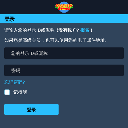
Skip
Skip
Skip
Skip
跳
to
to
to
to
转
Top
Navigation
Main
Footer
到
登录
of
Content
主
Page
要
内
请输入您的登录ID或昵称.
(没有帐户?
报名
.)
容
如果您是高级会员，也可以使用您的电子邮件地址。
您
的
登
录
密
ID
码
或
忘记密码?
昵
称
记得我