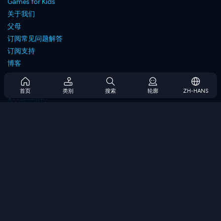
Games for Kids
关于我们
父母
订阅常见问题解答
订阅支持
博客
Developers
联系我们
首页
类别
搜索
轮廓
ZH-HANS
Accessibility
浏览游戏
策略游戏
技能游戏
数字游戏
逻辑游戏
内存游戏
经典游戏
科学游戏
地理游戏