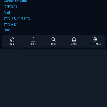
Games for Kids
关于我们
父母
订阅常见问题解答
订阅支持
博客
Developers
联系我们
首页
类别
搜索
轮廓
ZH-HANS
Accessibility
浏览游戏
策略游戏
技能游戏
数字游戏
逻辑游戏
内存游戏
经典游戏
科学游戏
地理游戏