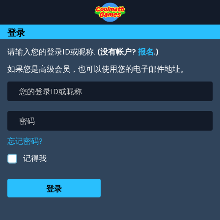
Skip
Skip
Skip
Skip
跳
to
to
to
to
转
Top
Navigation
Main
Footer
到
登录
of
Content
主
Page
要
内
请输入您的登录ID或昵称.
(没有帐户?
报名
.)
容
如果您是高级会员，也可以使用您的电子邮件地址。
您
的
登
录
密
ID
码
或
忘记密码?
昵
称
记得我