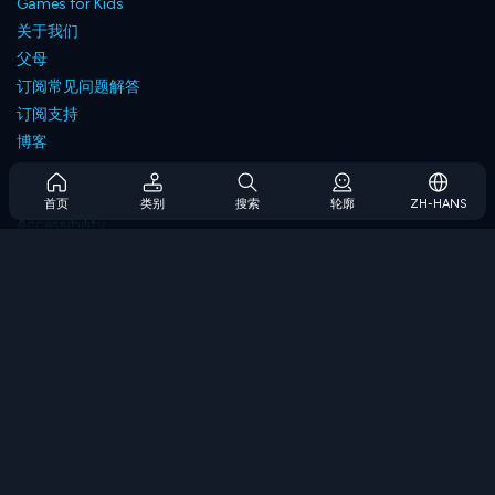
Games for Kids
关于我们
父母
订阅常见问题解答
订阅支持
博客
Developers
联系我们
首页
类别
搜索
轮廓
ZH-HANS
Accessibility
浏览游戏
策略游戏
技能游戏
数字游戏
逻辑游戏
内存游戏
经典游戏
科学游戏
地理游戏