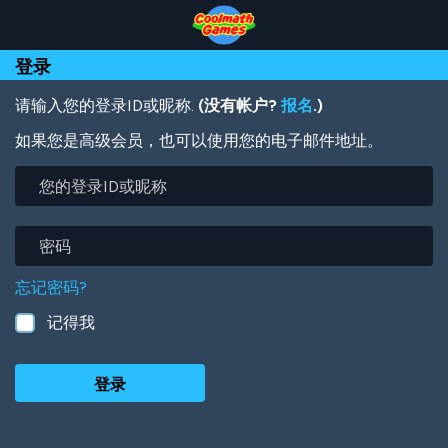
Skip
Skip
Skip
Skip
跳
to
to
to
to
转
Top
Navigation
Main
Footer
到
登录
of
Content
主
Page
要
内
请输入您的登录ID或昵称.
(没有帐户?
报名
.)
容
如果您是高级会员，也可以使用您的电子邮件地址。
您
的
登
录
密
ID
码
或
忘记密码?
昵
称
记得我