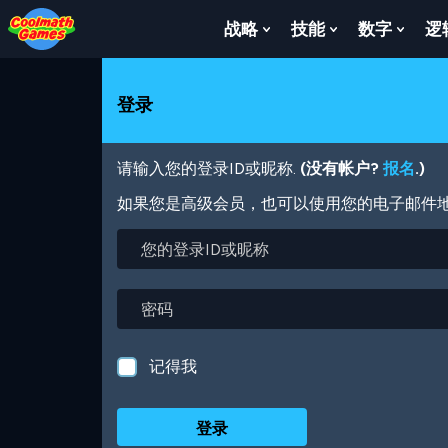
Skip
Skip
Skip
Skip
跳
to
to
to
to
转
战略
技能
数字
逻
Show
Show
Show
Top
Navigation
Main
Footer
到
Submenu
Submenu
Subm
of
Content
主
For
For
For
Page
要
战
技
数
登录
内
略
能
字
容
请输入您的登录ID或昵称.
(没有帐户?
报名
.)
如果您是高级会员，也可以使用您的电子邮件
您
的
登
录
密
ID
码
或
昵
记得我
称