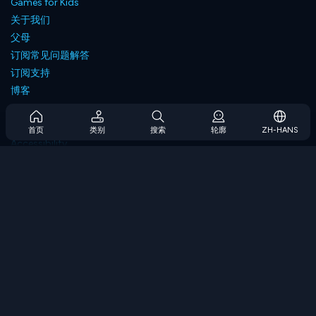
Games for Kids
关于我们
父母
订阅常见问题解答
订阅支持
博客
Developers
联系我们
首页
类别
搜索
轮廓
ZH-HANS
Accessibility
浏览游戏
策略游戏
技能游戏
数字游戏
逻辑游戏
内存游戏
经典游戏
科学游戏
地理游戏