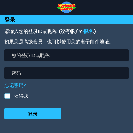
Skip
Skip
Skip
Skip
跳
to
to
to
to
转
Top
Navigation
Main
Footer
到
登录
of
Content
主
Page
要
内
请输入您的登录ID或昵称.
(没有帐户?
报名
.)
容
如果您是高级会员，也可以使用您的电子邮件地址。
您
的
登
录
密
ID
码
或
忘记密码?
昵
称
记得我