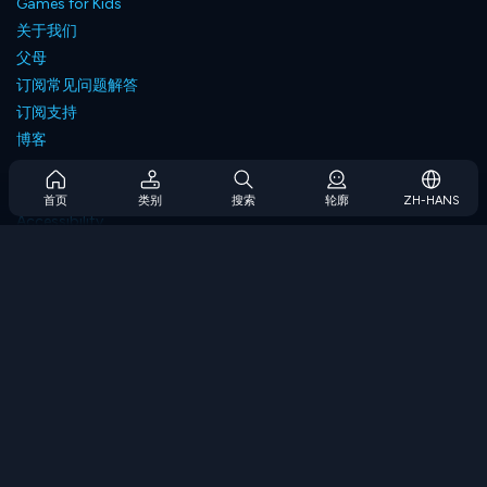
Games for Kids
关于我们
父母
订阅常见问题解答
订阅支持
博客
Developers
联系我们
首页
类别
搜索
轮廓
ZH-HANS
Accessibility
浏览游戏
策略游戏
技能游戏
数字游戏
逻辑游戏
内存游戏
经典游戏
科学游戏
地理游戏