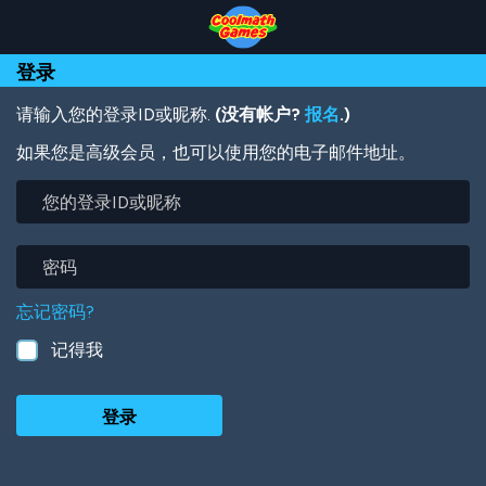
Skip
Skip
Skip
Skip
跳
to
to
to
to
转
Top
Navigation
Main
Footer
到
登录
of
Content
主
Page
要
内
请输入您的登录ID或昵称.
(没有帐户?
报名
.)
容
如果您是高级会员，也可以使用您的电子邮件地址。
您
的
登
录
密
ID
码
或
忘记密码?
昵
称
记得我