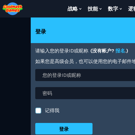
Skip
Skip
Skip
Skip
跳
to
to
to
to
转
战略
技能
数字
逻
Show
Show
Show
Top
Navigation
Main
Footer
到
Submenu
Submenu
Subm
of
Content
主
For
For
For
Page
要
战
技
数
登录
内
略
能
字
容
请输入您的登录ID或昵称.
(没有帐户?
报名
.)
如果您是高级会员，也可以使用您的电子邮件
您
的
登
录
密
ID
码
或
昵
记得我
称