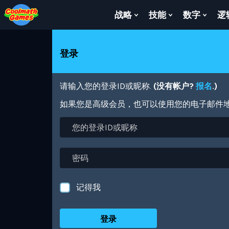
Skip
Skip
Skip
Skip
跳
to
to
to
to
转
战略
技能
数字
逻
Show
Show
Show
Top
Navigation
Main
Footer
到
Submenu
Submenu
Subm
of
Content
主
For
For
For
Page
要
战
技
数
登录
内
略
能
字
容
请输入您的登录ID或昵称.
(没有帐户?
报名
.)
如果您是高级会员，也可以使用您的电子邮件
您
的
登
录
密
ID
码
或
昵
记得我
称