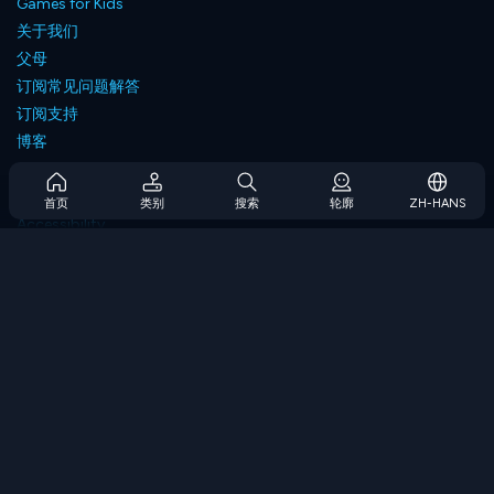
Games for Kids
关于我们
父母
订阅常见问题解答
订阅支持
博客
Developers
联系我们
首页
类别
搜索
轮廓
ZH-HANS
Accessibility
浏览游戏
策略游戏
技能游戏
数字游戏
逻辑游戏
内存游戏
经典游戏
科学游戏
地理游戏