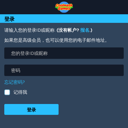
Skip
Skip
Skip
Skip
跳
to
to
to
to
转
Top
Navigation
Main
Footer
到
登录
of
Content
主
Page
要
内
请输入您的登录ID或昵称.
(没有帐户?
报名
.)
容
如果您是高级会员，也可以使用您的电子邮件地址。
您
的
登
录
密
ID
码
或
忘记密码?
昵
称
记得我