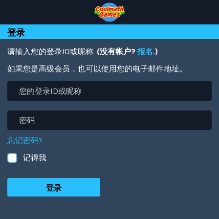
Skip
Skip
Skip
Skip
跳
to
to
to
to
转
Top
Navigation
Main
Footer
到
登录
of
Content
主
Page
要
内
请输入您的登录ID或昵称.
(没有帐户?
报名
.)
容
如果您是高级会员，也可以使用您的电子邮件地址。
您
的
登
录
密
ID
码
或
忘记密码?
昵
称
记得我