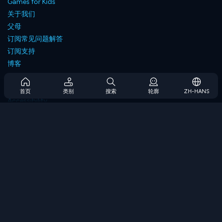
Games for Kids
关于我们
父母
订阅常见问题解答
订阅支持
博客
Developers
联系我们
首页
类别
搜索
轮廓
ZH-HANS
Accessibility
浏览游戏
策略游戏
技能游戏
数字游戏
逻辑游戏
内存游戏
经典游戏
科学游戏
地理游戏