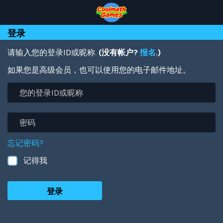
Skip
Skip
Skip
Skip
跳
to
to
to
to
转
Top
Navigation
Main
Footer
到
登录
of
Content
主
Page
要
内
请输入您的登录ID或昵称.
(没有帐户?
报名
.)
容
如果您是高级会员，也可以使用您的电子邮件地址。
您
的
登
录
密
ID
码
或
忘记密码?
昵
称
记得我