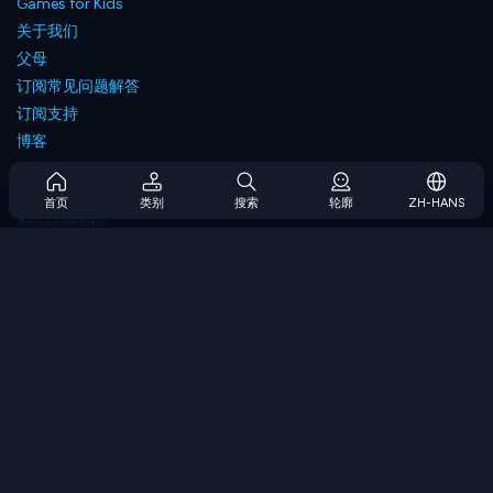
Games for Kids
关于我们
父母
订阅常见问题解答
订阅支持
博客
Developers
联系我们
首页
类别
搜索
轮廓
ZH-HANS
Accessibility
浏览游戏
策略游戏
技能游戏
数字游戏
逻辑游戏
内存游戏
经典游戏
科学游戏
地理游戏