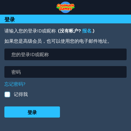
Skip
Skip
Skip
Skip
跳
to
to
to
to
转
Top
Navigation
Main
Footer
到
登录
of
Content
主
Page
要
内
请输入您的登录ID或昵称.
(没有帐户?
报名
.)
容
如果您是高级会员，也可以使用您的电子邮件地址。
您
的
登
录
密
ID
码
或
忘记密码?
昵
称
记得我