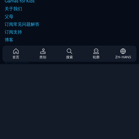
Games for Kids
关于我们
父母
订阅常见问题解答
订阅支持
博客
Developers
联系我们
首页
类别
搜索
轮廓
ZH-HANS
Accessibility
浏览游戏
策略游戏
技能游戏
数字游戏
逻辑游戏
内存游戏
经典游戏
科学游戏
地理游戏