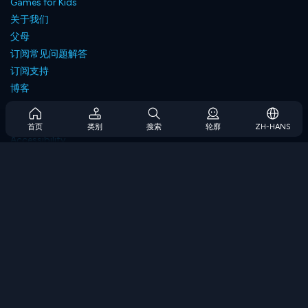
Games for Kids
关于我们
父母
订阅常见问题解答
订阅支持
博客
Developers
联系我们
首页
类别
搜索
轮廓
ZH-HANS
Accessibility
浏览游戏
策略游戏
技能游戏
数字游戏
逻辑游戏
内存游戏
经典游戏
科学游戏
地理游戏