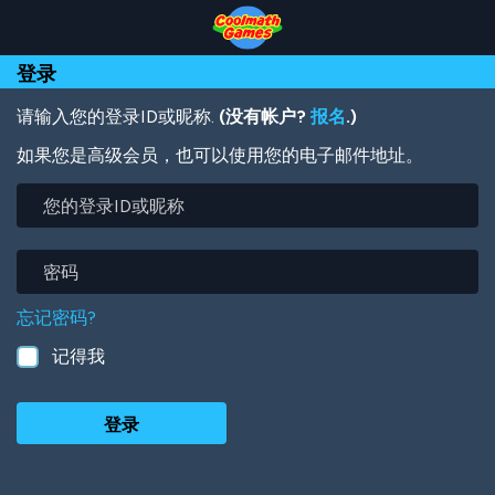
Skip
Skip
Skip
Skip
跳
to
to
to
to
转
Top
Navigation
Main
Footer
到
登录
of
Content
主
Page
要
内
请输入您的登录ID或昵称.
(没有帐户?
报名
.)
容
如果您是高级会员，也可以使用您的电子邮件地址。
您
的
登
录
密
ID
码
或
忘记密码?
昵
称
记得我