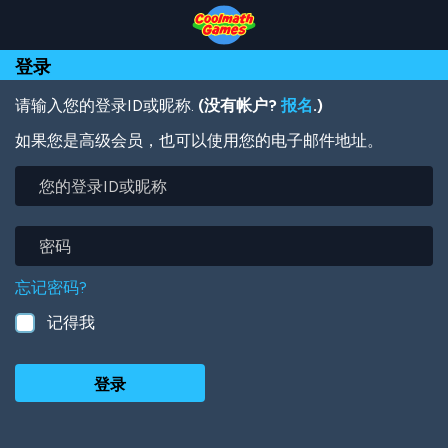
Skip
Skip
Skip
Skip
跳
to
to
to
to
转
Top
Navigation
Main
Footer
到
登录
of
Content
主
Page
要
内
请输入您的登录ID或昵称.
(没有帐户?
报名
.)
容
如果您是高级会员，也可以使用您的电子邮件地址。
您
的
登
录
密
ID
码
或
忘记密码?
昵
称
记得我