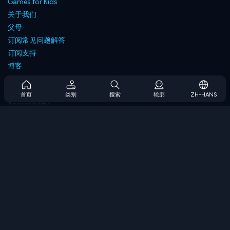
Games for Kids
关于我们
父母
订阅常见问题解答
订阅支持
博客
Developers
联系我们
首页
类别
搜索
轮廓
ZH-HANS
Accessibility
浏览游戏
策略游戏
技能游戏
数字游戏
逻辑游戏
内存游戏
经典游戏
科学游戏
地理游戏