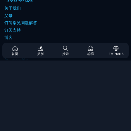
Games for Kids
关于我们
父母
订阅常见问题解答
订阅支持
博客
Developers
联系我们
首页
类别
搜索
轮廓
ZH-HANS
Accessibility
浏览游戏
策略游戏
技能游戏
数字游戏
逻辑游戏
内存游戏
经典游戏
科学游戏
地理游戏