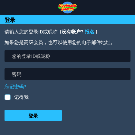
Skip
Skip
Skip
Skip
跳
to
to
to
to
转
Top
Navigation
Main
Footer
到
登录
of
Content
主
Page
要
内
请输入您的登录ID或昵称.
(没有帐户?
报名
.)
容
如果您是高级会员，也可以使用您的电子邮件地址。
您
的
登
录
密
ID
码
或
忘记密码?
昵
称
记得我