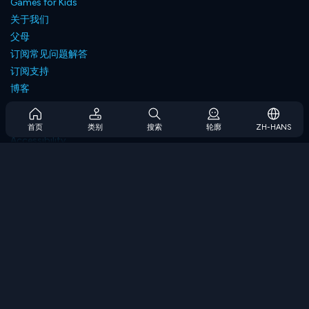
Games for Kids
关于我们
父母
订阅常见问题解答
订阅支持
博客
Developers
联系我们
首页
类别
搜索
轮廓
ZH-HANS
Accessibility
浏览游戏
策略游戏
技能游戏
数字游戏
逻辑游戏
内存游戏
经典游戏
科学游戏
地理游戏