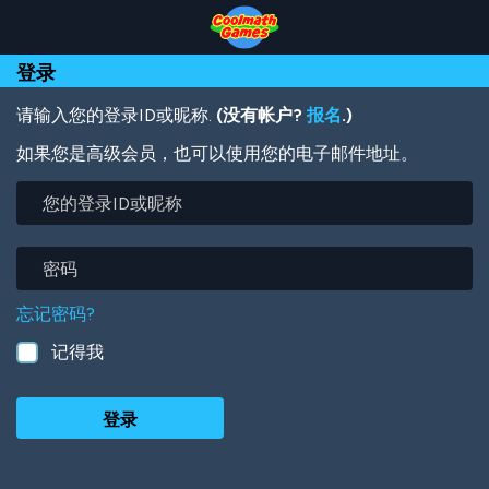
Skip
Skip
Skip
Skip
跳
to
to
to
to
转
Top
Navigation
Main
Footer
到
登录
of
Content
主
Page
要
内
请输入您的登录ID或昵称.
(没有帐户?
报名
.)
容
如果您是高级会员，也可以使用您的电子邮件地址。
您
的
登
录
密
ID
码
或
忘记密码?
昵
称
记得我