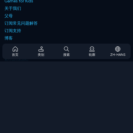
Games for Kids
关于我们
父母
订阅常见问题解答
订阅支持
博客
Developers
联系我们
首页
类别
搜索
轮廓
ZH-HANS
Accessibility
浏览游戏
策略游戏
技能游戏
数字游戏
逻辑游戏
内存游戏
经典游戏
科学游戏
地理游戏