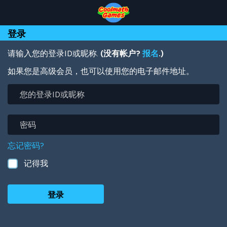
Skip
Skip
Skip
Skip
跳
to
to
to
to
转
Top
Navigation
Main
Footer
到
登录
of
Content
主
Page
要
内
请输入您的登录ID或昵称.
(没有帐户?
报名
.)
容
如果您是高级会员，也可以使用您的电子邮件地址。
您
的
登
录
密
ID
码
或
忘记密码?
昵
称
记得我