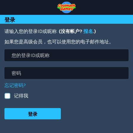
Skip
Skip
Skip
Skip
跳
to
to
to
to
转
Top
Navigation
Main
Footer
到
登录
of
Content
主
Page
要
内
请输入您的登录ID或昵称.
(没有帐户?
报名
.)
容
如果您是高级会员，也可以使用您的电子邮件地址。
您
的
登
录
密
ID
码
或
忘记密码?
昵
称
记得我