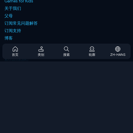
Games for Kids
关于我们
父母
订阅常见问题解答
订阅支持
博客
Developers
联系我们
首页
类别
搜索
轮廓
ZH-HANS
Accessibility
浏览游戏
策略游戏
技能游戏
数字游戏
逻辑游戏
内存游戏
经典游戏
科学游戏
地理游戏