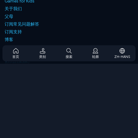
Games for Kids
关于我们
父母
订阅常见问题解答
订阅支持
博客
Developers
联系我们
首页
类别
搜索
轮廓
ZH-HANS
Accessibility
浏览游戏
策略游戏
技能游戏
数字游戏
逻辑游戏
内存游戏
经典游戏
科学游戏
地理游戏