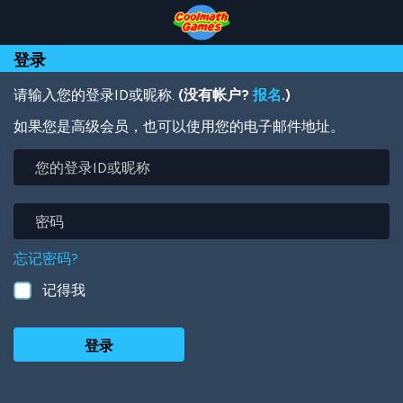
Skip
Skip
Skip
Skip
跳
to
to
to
to
转
Top
Navigation
Main
Footer
到
登录
of
Content
主
Page
要
内
请输入您的登录ID或昵称.
(没有帐户?
报名
.)
容
如果您是高级会员，也可以使用您的电子邮件地址。
您
的
登
录
密
ID
码
或
忘记密码?
昵
称
记得我