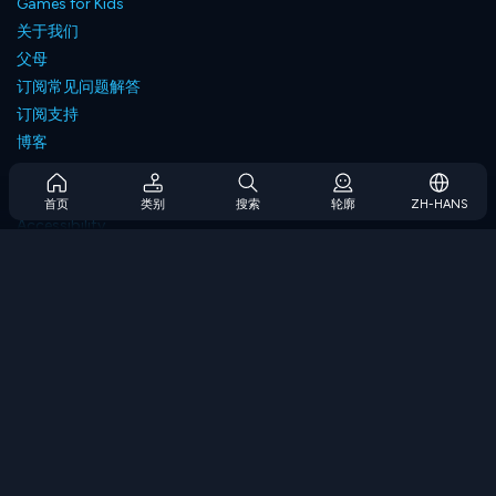
Games for Kids
关于我们
父母
订阅常见问题解答
订阅支持
博客
Developers
联系我们
首页
类别
搜索
轮廓
ZH-HANS
Accessibility
浏览游戏
策略游戏
技能游戏
数字游戏
逻辑游戏
内存游戏
经典游戏
科学游戏
地理游戏