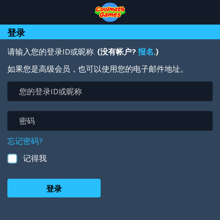
Skip
Skip
Skip
Skip
跳
to
to
to
to
转
Top
Navigation
Main
Footer
到
登录
of
Content
主
Page
要
内
请输入您的登录ID或昵称.
(没有帐户?
报名
.)
容
如果您是高级会员，也可以使用您的电子邮件地址。
您
的
登
录
密
ID
码
或
忘记密码?
昵
称
记得我