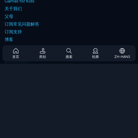
Games for Kids
关于我们
父母
订阅常见问题解答
订阅支持
博客
Developers
联系我们
首页
类别
搜索
轮廓
ZH-HANS
Accessibility
浏览游戏
策略游戏
技能游戏
数字游戏
逻辑游戏
内存游戏
经典游戏
科学游戏
地理游戏