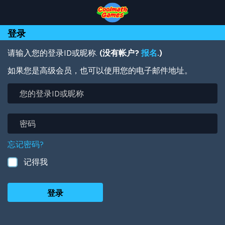
Skip
Skip
Skip
Skip
跳
to
to
to
to
转
Top
Navigation
Main
Footer
到
登录
of
Content
主
Page
要
内
请输入您的登录ID或昵称.
(没有帐户?
报名
.)
容
如果您是高级会员，也可以使用您的电子邮件地址。
您
的
登
录
密
ID
码
或
忘记密码?
昵
称
记得我