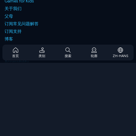
Games for Kids
关于我们
父母
订阅常见问题解答
订阅支持
博客
Developers
联系我们
首页
类别
搜索
轮廓
ZH-HANS
Accessibility
浏览游戏
策略游戏
技能游戏
数字游戏
逻辑游戏
内存游戏
经典游戏
科学游戏
地理游戏