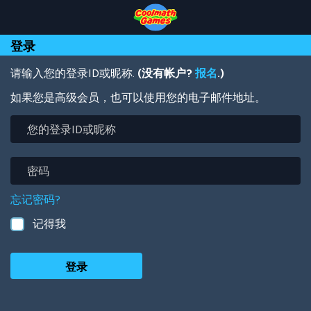
Skip
Skip
Skip
Skip
跳
to
to
to
to
转
Top
Navigation
Main
Footer
到
登录
of
Content
主
Page
要
内
请输入您的登录ID或昵称.
(没有帐户?
报名
.)
容
如果您是高级会员，也可以使用您的电子邮件地址。
您
的
登
录
密
ID
码
或
忘记密码?
昵
称
记得我