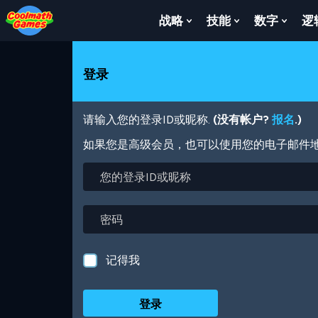
Skip
Skip
Skip
Skip
跳
to
to
to
to
转
战略
技能
数字
逻
Show
Show
Show
Top
Navigation
Main
Footer
到
Submenu
Submenu
Subm
of
Content
主
For
For
For
Page
要
战
技
数
登录
内
略
能
字
容
请输入您的登录ID或昵称.
(没有帐户?
报名
.)
如果您是高级会员，也可以使用您的电子邮件
您
的
登
录
密
ID
码
或
昵
记得我
称