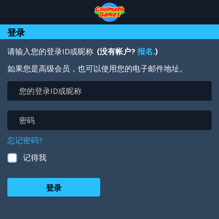
Skip
Skip
Skip
Skip
跳
to
to
to
to
转
Top
Navigation
Main
Footer
到
登录
of
Content
主
Page
要
内
请输入您的登录ID或昵称.
(没有帐户?
报名
.)
容
如果您是高级会员，也可以使用您的电子邮件地址。
您
的
登
录
密
ID
码
或
忘记密码?
昵
称
记得我