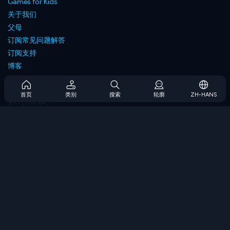
Games for Kids
关于我们
父母
订阅常见问题解答
订阅支持
博客
Developers
联系我们
首页
类别
搜索
轮廓
ZH-HANS
Accessibility
浏览游戏
策略游戏
技能游戏
数字游戏
逻辑游戏
内存游戏
经典游戏
科学游戏
地理游戏