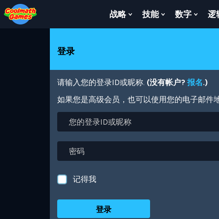
Skip
Skip
Skip
Skip
跳
to
to
to
to
转
战略
技能
数字
逻
Show
Show
Show
Top
Navigation
Main
Footer
到
Submenu
Submenu
Subm
of
Content
主
For
For
For
Page
要
战
技
数
登录
内
略
能
字
容
请输入您的登录ID或昵称.
(没有帐户?
报名
.)
如果您是高级会员，也可以使用您的电子邮件
您
的
登
录
密
ID
码
或
昵
记得我
称