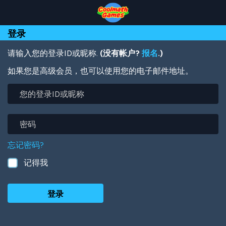
Skip
Skip
Skip
Skip
跳
to
to
to
to
转
Top
Navigation
Main
Footer
到
登录
of
Content
主
Page
要
内
请输入您的登录ID或昵称.
(没有帐户?
报名
.)
容
如果您是高级会员，也可以使用您的电子邮件地址。
您
的
登
录
密
ID
码
或
忘记密码?
昵
称
记得我