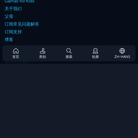
Games for Kids
关于我们
父母
订阅常见问题解答
订阅支持
博客
Developers
联系我们
首页
类别
搜索
轮廓
ZH-HANS
Accessibility
浏览游戏
策略游戏
技能游戏
数字游戏
逻辑游戏
内存游戏
经典游戏
科学游戏
地理游戏