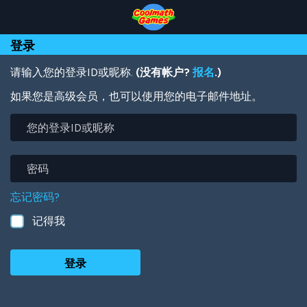
Skip
Skip
Skip
Skip
跳
to
to
to
to
转
Top
Navigation
Main
Footer
到
登录
of
Content
主
Page
要
内
请输入您的登录ID或昵称.
(没有帐户?
报名
.)
容
如果您是高级会员，也可以使用您的电子邮件地址。
您
的
登
录
密
ID
码
或
忘记密码?
昵
称
记得我