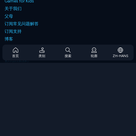
Games for Kids
关于我们
父母
订阅常见问题解答
订阅支持
博客
Developers
联系我们
首页
类别
搜索
轮廓
ZH-HANS
Accessibility
浏览游戏
策略游戏
技能游戏
数字游戏
逻辑游戏
内存游戏
经典游戏
科学游戏
地理游戏