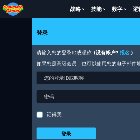
Skip
Skip
Skip
Skip
跳
to
to
to
to
转
战略
技能
数字
逻
Show
Show
Show
Top
Navigation
Main
Footer
到
Submenu
Submenu
Subm
of
Content
主
For
For
For
Page
要
战
技
数
登录
内
略
能
字
容
请输入您的登录ID或昵称.
(没有帐户?
报名
.)
如果您是高级会员，也可以使用您的电子邮件
您
的
登
录
密
ID
码
或
昵
记得我
称