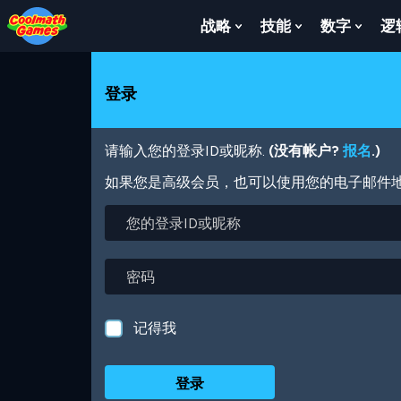
Skip
Skip
Skip
Skip
跳
to
to
to
to
转
战略
技能
数字
逻
Show
Show
Show
Top
Navigation
Main
Footer
到
Submenu
Submenu
Subm
of
Content
主
For
For
For
Page
要
战
技
数
登录
内
略
能
字
容
请输入您的登录ID或昵称.
(没有帐户?
报名
.)
如果您是高级会员，也可以使用您的电子邮件
您
的
登
录
密
ID
码
或
昵
记得我
称