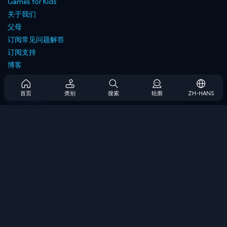
Games for Kids
关于我们
父母
订阅常见问题解答
订阅支持
博客
Developers
联系我们
首页
类别
搜索
轮廓
ZH-HANS
Accessibility
浏览游戏
策略游戏
技能游戏
数字游戏
逻辑游戏
内存游戏
经典游戏
科学游戏
地理游戏