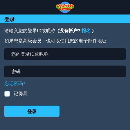
Skip
Skip
Skip
Skip
跳
to
to
to
to
转
Top
Navigation
Main
Footer
到
登录
of
Content
主
Page
要
内
请输入您的登录ID或昵称.
(没有帐户?
报名
.)
容
如果您是高级会员，也可以使用您的电子邮件地址。
您
的
登
录
密
ID
码
或
忘记密码?
昵
称
记得我