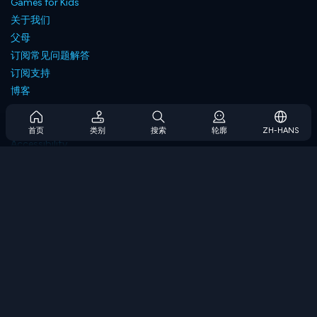
Games for Kids
关于我们
父母
订阅常见问题解答
订阅支持
博客
Developers
联系我们
首页
类别
搜索
轮廓
ZH-HANS
Accessibility
浏览游戏
策略游戏
技能游戏
数字游戏
逻辑游戏
内存游戏
经典游戏
科学游戏
地理游戏