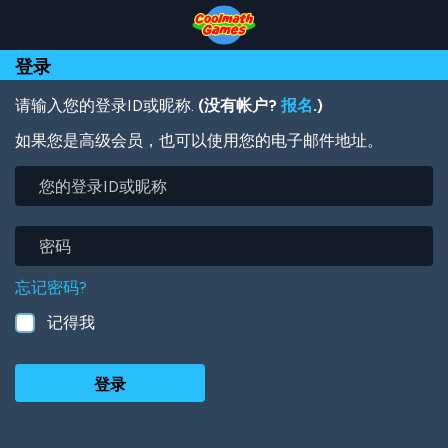
Skip
Skip
Skip
Skip
跳
to
to
to
to
转
Top
Navigation
Main
Footer
到
登录
of
Content
主
Page
要
内
请输入您的登录ID或昵称.
(没有帐户?
报名
.)
容
如果您是高级会员，也可以使用您的电子邮件地址。
您
的
登
录
密
ID
码
或
忘记密码?
昵
称
记得我