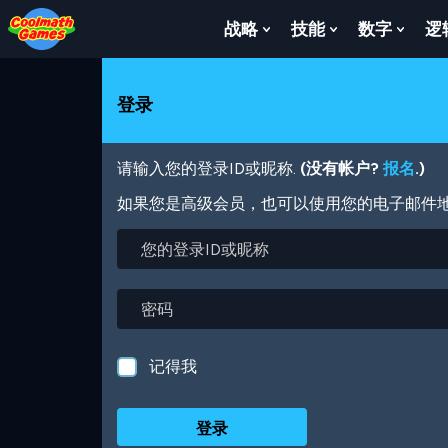
Skip
Skip
Skip
Skip
跳
to
to
to
to
转
战略
技能
数字
逻
Show
Show
Show
Top
Navigation
Main
Footer
到
Submenu
Submenu
Subm
of
Content
主
For
For
For
Page
要
战
技
数
登录
内
略
能
字
容
请输入您的登录ID或昵称.
(没有帐户?
报名
.)
如果您是高级会员，也可以使用您的电子邮件
您
的
登
录
密
ID
码
或
昵
记得我
称