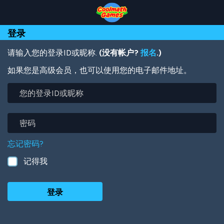
Skip
Skip
Skip
Skip
跳
to
to
to
to
转
Top
Navigation
Main
Footer
到
登录
of
Content
主
Page
要
内
请输入您的登录ID或昵称.
(没有帐户?
报名
.)
容
如果您是高级会员，也可以使用您的电子邮件地址。
您
的
登
录
密
ID
码
或
忘记密码?
昵
称
记得我