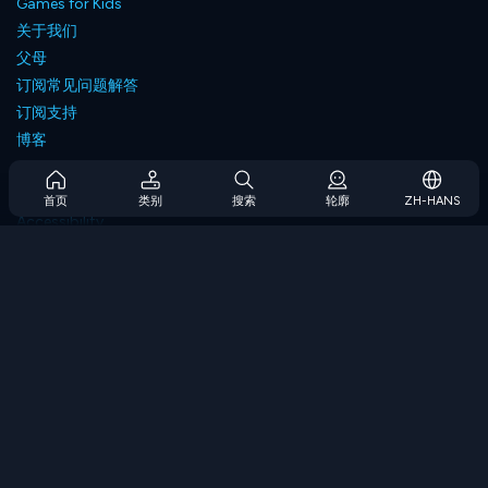
Games for Kids
关于我们
父母
订阅常见问题解答
订阅支持
博客
Developers
联系我们
首页
类别
搜索
轮廓
ZH-HANS
Accessibility
浏览游戏
策略游戏
技能游戏
数字游戏
逻辑游戏
内存游戏
经典游戏
科学游戏
地理游戏