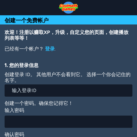
Skip
Skip
Skip
Skip
跳
to
to
to
to
转
Top
Navigation
Main
Footer
到
创建一个免费帐户
of
Content
主
Page
要
内
欢迎！注册以赚取XP，升级，自定义您的页面，创建播放
容
列表等等！
已经有一个帐户？
登录
.
1. 您的登录信息
创建登录 ID。 其他用户不会看到它。 选择一个你会记住的
名字。
创建一个密码。确保您记得它！
输入密码
确认密码