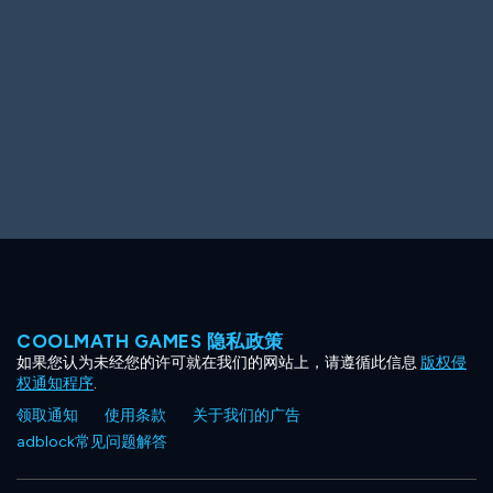
Ooh! Aah!
Night Game
Big Spender
Hit the Slopes
Book Smart
Sunburst
COOLMATH GAMES 隐私政策
如果您认为未经您的许可就在我们的网站上，请遵循此信息
版权侵
权通知程序
.
领取通知
使用条款
关于我们的广告
adblock常见问题解答