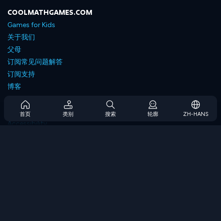
COOLMATHGAMES.COM
Games for Kids
关于我们
父母
订阅常见问题解答
订阅支持
博客
Developers
联系我们
首页
类别
搜索
轮廓
ZH-HANS
Accessibility
浏览游戏
策略游戏
技能游戏
数字游戏
逻辑游戏
内存游戏
经典游戏