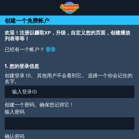
Skip
Skip
Skip
Skip
跳
to
to
to
to
转
Top
Navigation
Main
Footer
到
创建一个免费帐户
of
Content
主
Page
要
内
欢迎！注册以赚取XP，升级，自定义您的页面，创建播放
容
列表等等！
已经有一个帐户？
登录
.
1. 您的登录信息
创建登录 ID。 其他用户不会看到它。 选择一个你会记住的
名字。
创建一个密码。确保您记得它！
输入密码
确认密码