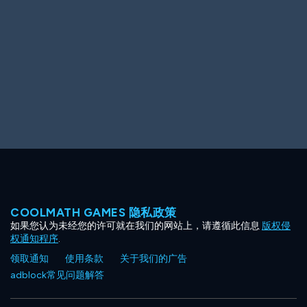
Ooh! Aah!
Night Game
Big Spender
Hit the Slopes
Book Smart
Sunburst
COOLMATH GAMES 隐私政策
如果您认为未经您的许可就在我们的网站上，请遵循此信息
版权侵
权通知程序
.
领取通知
使用条款
关于我们的广告
adblock常见问题解答