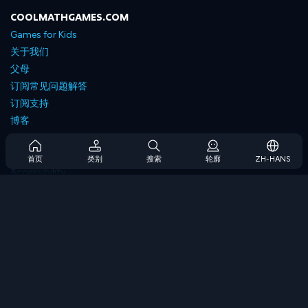
COOLMATHGAMES.COM
Games for Kids
关于我们
父母
订阅常见问题解答
订阅支持
博客
Developers
联系我们
首页
类别
搜索
轮廓
ZH-HANS
Accessibility
浏览游戏
策略游戏
技能游戏
数字游戏
逻辑游戏
内存游戏
经典游戏