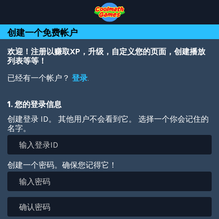
Skip
Skip
Skip
Skip
跳
to
to
to
to
转
Top
Navigation
Main
Footer
到
创建一个免费帐户
of
Content
主
Page
要
内
欢迎！注册以赚取XP，升级，自定义您的页面，创建播放
容
列表等等！
已经有一个帐户？
登录
.
1. 您的登录信息
创建登录 ID。 其他用户不会看到它。 选择一个你会记住的
名字。
创建一个密码。确保您记得它！
输
入
密
确
码
认