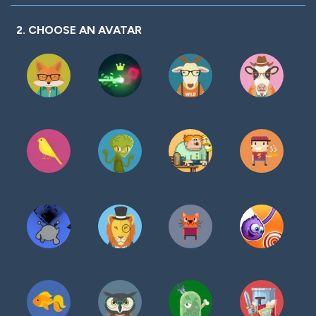
密
码
2. CHOOSE AN AVATAR