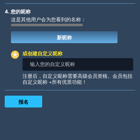
4. 您的昵称
这是其他用户会为您看到的名称：
Woof
Jungle Cats
或创建自定义昵称
输
入
您
Colorful
Pow! Bang!
注册后，自定义昵称需要高级会员资格。会员包括
的
自定义昵称 +所有优质功能！
自
定
义
昵
称
Robotic
International