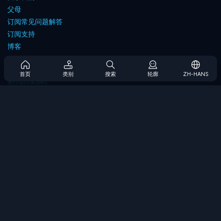
父母
订阅常见问题解答
订阅支持
博客
Developers
联系我们
首页
类别
搜索
轮廓
ZH-HANS
Accessibility
浏览游戏
策略游戏
技能游戏
数字游戏
逻辑游戏
内存游戏
经典游戏
科学游戏
地理游戏
下载我们的应用程序