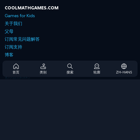
COOLMATHGAMES.COM
Games for Kids
关于我们
父母
订阅常见问题解答
订阅支持
博客
Developers
联系我们
首页
类别
搜索
轮廓
ZH-HANS
Accessibility
浏览游戏
策略游戏
技能游戏
数字游戏
逻辑游戏
内存游戏
经典游戏