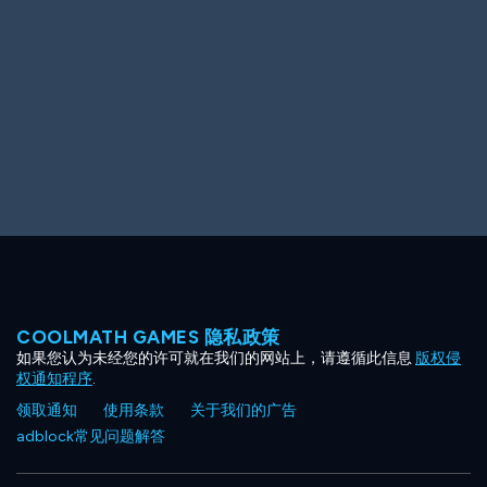
Ooh! Aah!
Night Game
Big Spender
Hit the Slopes
Book Smart
Sunburst
COOLMATH GAMES 隐私政策
如果您认为未经您的许可就在我们的网站上，请遵循此信息
版权侵
权通知程序
.
领取通知
使用条款
关于我们的广告
adblock常见问题解答