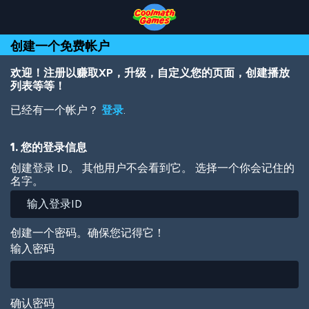
Skip
Skip
Skip
Skip
跳
to
to
to
to
转
Top
Navigation
Main
Footer
到
创建一个免费帐户
of
Content
主
Page
要
内
欢迎！注册以赚取XP，升级，自定义您的页面，创建播放
容
列表等等！
已经有一个帐户？
登录
.
1. 您的登录信息
创建登录 ID。 其他用户不会看到它。 选择一个你会记住的
名字。
创建一个密码。确保您记得它！
输入密码
确认密码