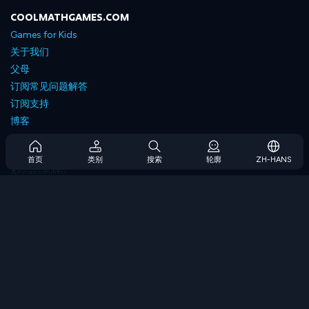
COOLMATHGAMES.COM
Games for Kids
关于我们
父母
订阅常见问题解答
订阅支持
博客
Developers
联系我们
首页
类别
搜索
轮廓
ZH-HANS
Accessibility
浏览游戏
策略游戏
技能游戏
数字游戏
逻辑游戏
内存游戏
经典游戏