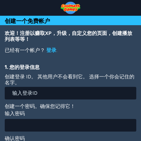
Skip
Skip
Skip
Skip
跳
to
to
to
to
转
Top
Navigation
Main
Footer
到
创建一个免费帐户
of
Content
主
Page
要
内
欢迎！注册以赚取XP，升级，自定义您的页面，创建播放
容
列表等等！
已经有一个帐户？
登录
.
1. 您的登录信息
创建登录 ID。 其他用户不会看到它。 选择一个你会记住的
名字。
创建一个密码。确保您记得它！
输入密码
确认密码