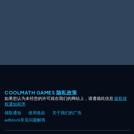
Ooh! Aah!
Night Game
Big Spender
Hit the Slopes
Book Smart
Sunburst
COOLMATH GAMES 隐私政策
如果您认为未经您的许可就在我们的网站上，请遵循此信息
版权侵
权通知程序
.
领取通知
使用条款
关于我们的广告
adblock常见问题解答