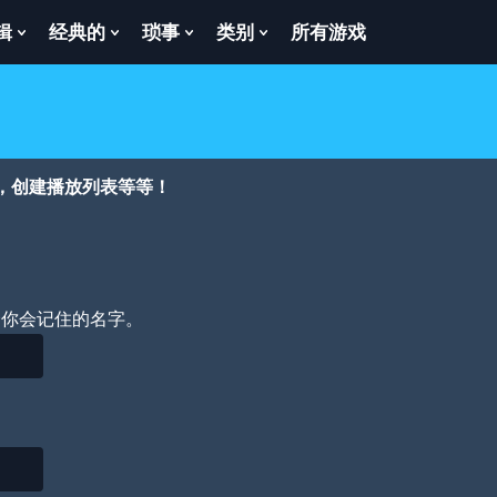
辑
经典的
琐事
类别
所有游戏
Show
Show
Show
Show
enu
Submenu
Submenu
Submenu
Submenu
For
For
For
For
逻
经
琐
类
辑
典
事
别
的
，创建播放列表等等！
个你会记住的名字。