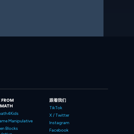
 FROM
跟着我们
LMATH
TikTok
ath4Kids
X / Twitter
ame Manipulative
Instagram
en Blocks
Facebook