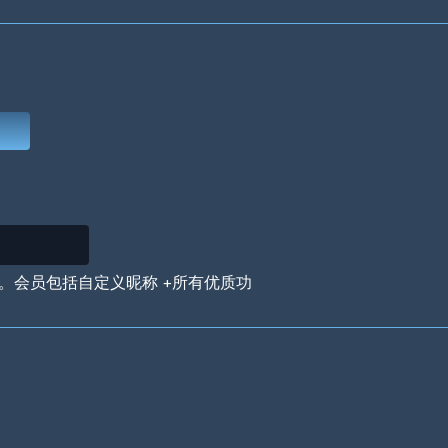
Deep Water
On the Beach
Mus
Circuits
Glazed Over
In 
。会员包括自定义昵称 +所有优质功
Big Spender
Hit the Slopes
Boo