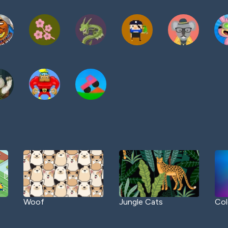
Woof
Jungle Cats
Col