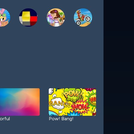
orful
Pow! Bang!