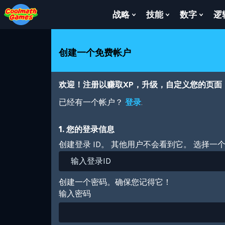
Skip
Skip
Skip
Skip
跳
to
to
to
to
转
战略
技能
数字
逻
Show
Show
Show
Top
Navigation
Main
Footer
到
Submenu
Submenu
Subm
of
Content
主
For
For
For
Page
要
战
技
数
创建一个免费帐户
内
略
能
字
容
欢迎！注册以赚取XP，升级，自定义您的页面
已经有一个帐户？
登录
.
1. 您的登录信息
创建登录 ID。 其他用户不会看到它。 选择一
创建一个密码。确保您记得它！
输入密码